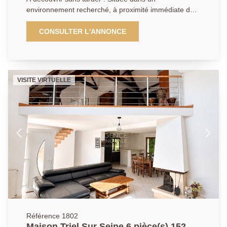
TRES PEU DE DEPENSES D'ENERGIE L'HIVER (DPE
environnement recherché, à proximité immédiate de
B) - CLIMATISATION FONCTIONNELLE DANS
toutes les commodités de Triel-sur-Seine, cette
TOUTES LES PIECES - AUCUN TRAVAUX A
superbe maison parfaitement entretenue saura vous
CONSULTER L'ANNONCE
PREVOIR - BALLON THERMODYNAMIQUE - 2
séduire par ses beaux volumes et ses prestations de
PLACES DE PARKING DONT 1 PARKING C'est une
qualité. Elle offre 4 chambres, dont une magnifique
maison neuve de - de 10 ans, RARISSIME sur le
suite parentale aux volumes généreux, véritable
secteur ! Contactez VOTRE AGENCE PRINCIPALE
cocon de confort, comprenant un dressing, une salle
VISITE VIRTUELLE
de douche privative ainsi qu'un balcon. Vous
apprécierez également sa vie de plain-pied, un
véritable atout pour un confort optimal au quotidien. À
l'extérieur, laissez-vous charmer par un espace cozy,
intimiste et soigneusement aménagé, idéal pour
profiter de moments de détente en famille ou entre
amis, à l'abri des regards. Une maison clé en main,
alliant confort, fonctionnalité et emplacement privilégié
? une opportunité rare sur le secteur !
Référence 1802
Maison Triel Sur Seine 6 pièce(s) 152