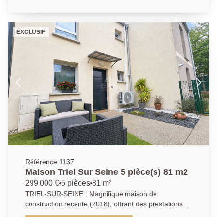
l'extension. À l'extérieur, une belle terrasse accessible
rangements, une cuisine aménagée et équipée, un
depuis la cuisine et le salon invite à la détente, avec
double séjour très lumineux donnant accès à votre
une agréable vue. Une maison clé en main, idéale
terrasse privative. L''espace nuit vous propose, une
pour une famille en quête de confort et de tranquillité,
EXCLUSIF
salle d'eau, chacune des chambres est lumineuses et
tout en restant proche des commodités et des
avec de beaux volumes. De plus, une place de
transports. Pour toute visite contactez l'Agence
parking privative et une cave compose ce bien. Vous
Principale au : 01.39.70.77.77
vous trouvez à seulement 10 minutes à pieds de la
gare et un arrêt de bus se trouve devant la résidence
pour aller à Poissy ou Verneuil sur seine. Agence
Principale : 01.39.70.77.77
Référence 1137
Maison Triel Sur Seine 5 pièce(s) 81 m2
299 000 €
5 pièces
81 m²
TRIEL-SUR-SEINE : Magnifique maison de
construction récente (2018), offrant des prestations
de qualité et équipée de la climatisation, un véritable