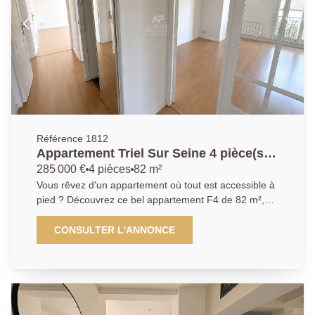
Référence 1812
Appartement Triel Sur Seine 4 pièce(s)
82 m2
285 000 €
4 pièces
82 m²
Vous rêvez d'un appartement où tout est accessible à
pied ? Découvrez ce bel appartement F4 de 82 m²,
idéalement situé au coeur de Triel-sur-Seine, dans
une petite copropriété de seulement 4 logements,
CONSULTER L'ANNONCE
offrant calme, intimité et faibles charges. Situé au 1er
et dernier étage, cet appartement séduit par sa
luminosité, ses volumes agréables et son agencement
fonctionnel. Il comprend : Une belle pièce de vie
conviviale, idéale pour recevoir famille et amis. Une