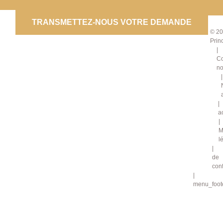
CO
TRANSMETTEZ-NOUS VOTRE DEMANDE
© 20
Prin
Co
no
a
M
l
de
conf
menu_foote