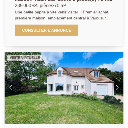
107 m², idéal pour accueillir, un atelier, une salle de
239 000 €
5 pièces
70 m²
loisirs ou de nombreux espaces de rangement. À cela
Une petite pépite à vite venir visiter !! Premier achat,
s'ajoute une dépendance de 107 m² bénéficiant d'une
première maison, emplacement central à Vaux sur
belle hauteur sous plafond, offrant un potentiel
Seine, proche de toutes les commodités et écoles,
exceptionnel pour un artisan, une profession libérale,
Pas de travaux à prévoir, poser vos valises dans cette
CONSULTER L'ANNONCE
un atelier, un espace de réception ou encore une
jolie maison de ville super cosy, décorée avec goût.
location Airbnb. Une propriété rare sur le secteur,
Déjà optimisée: avec ses 3 belles chambres, _ Une
alliant architecture contemporaine, volumes
belle et grande cuisine aménagée et équipée, ouverte
remarquables, luminosité et fort potentiel, dans un
sur le salon. _ Salon attrayant _ Arrière cuisine très
environnement particulièrement recherché. Un bien
VISITE VIRTUELLE
pratique pour le stockage _Vous profiterez en plus
coup de coeur qui ne demande qu'à être découvert.
d'une grande cave et d'un grenier. _ Petit extérieur
agréable Une cour gravillonnée à l'arrière vous
permettra d'avoir un petit extérieur pour vos
barbecues d'été. Bien très rare sur le secteur. Toiture
refaite intégralement en 2016, ravalement extérieur
fait en 2025, et tableaux électriques revus également.
Nous vous attendons pour une visite! Attention coup
de coeur !!