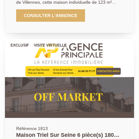
de Villennes, cette maison individuelle de 123 m²
construite en 1971 bénéficie d'un jardin arboré, sans
vis-à-vis et exposé plein sud. Au rez-de-chaussée,
CONSULTER L'ANNONCE
l'entrée ouvre sur un séjour lumineux avec cheminée,
prolongé par une terrasse et une piscine chauffée. La
cuisine, indépendante et équipée, communique
directement avec le garage qui comprend également
EXCLUSIF
VISITE VIRTUELLE
un espace buanderie. On trouve aussi une chambre,
une salle de bains, un WC séparé et plusieurs
rangements. À l'étage, un palier avec dressing mène
à trois chambres supplémentaires, une salle d'eau et
un second WC. La climatisation réversible assure un
bon confort à l'étage. L'ensemble, bien entretenu,
offre un cadre de vie paisible et verdoyant, parfait
pour une famille. Pour en savoir plus ou organiser une
visite, contactez l'Agence Principale au
01.39.70.77.77
Référence 1813
Maison Triel Sur Seine 6 pièce(s) 180