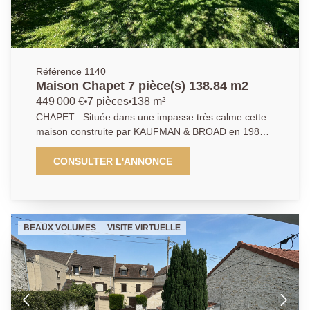
musique ou autre... . Enfin un superbe terrain joliment
arboré donnant une vue sur la verdure de chaque
pièce de la maison. Puis possibilité de stationner
plusieurs véhicules dans la grande allée de la maison.
Les + : - radiateurs neufs dans l'ensemble de la
Référence 1140
maison - panneaux photovoltaïques - cuisine équipée
Maison Chapet 7 pièce(s) 138.84 m2
neuve - excellente qualité de construction COUP DE
449 000 €
7 pièces
138 m²
COEUR ASSURE !! Venez la visiter avec l'AGENCE
CHAPET : Située dans une impasse très calme cette
PRINCIPALE - 01 39 70 77 77 (Collaborateur salarié)
maison construite par KAUFMAN & BROAD en 1980
est un gage de qualité certain. Etablie sur une
parcelle de 1050 m² cette maison familiale vous
CONSULTER L'ANNONCE
propose, une entrée confortable avec placards, une
cuisine équipée qui pourrait s'ouvrir sur le double
séjour, véranda très agréable à toutes saisons de
35m² donnant sur la terrasse et le jardin. Une salle
BEAUX VOLUMES
VISITE VIRTUELLE
d'eau complète le rez-de-chaussée. A l'étage un
palier, 4 chambres avec rangements, salle de bains,
wc. Sous-sol total avec un grand volume de
rangements, buanderie, cave à vin, atelier. Le comble
est accessible , vous y trouverez un plancher et des
fenêtres parfait pour du stockage. Un grand garage