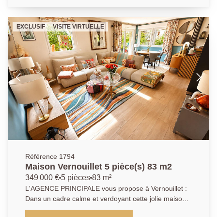
terrasse exposé SUD. L'espace nuit se compose de 3
belles chambres, salle d'eau neuve. Un sous-sol
EXCLUSIF
VISITE VIRTUELLE
comprenant le garage, une buanderie, une salle de
bains ainsi qu'une pièce pouvant être une chambre
d'ami. Les + de la maison : ? Individuelle totalement ?
radiateurs entièrement changés ? VMC électrique
neuve ? Porte d'entrée en aluminium ? Salle d'eau
neuve ? Ballon d'eau chaude 5 ans Pour finir le terrain
de 453m² vous permets de faire le tour de la maison
et de profiter d'un bel extérieur. Pour tout
renseignements supplémentaires contactez l'AGENCE
PRINCIPALE : 01 39 70 77 77.
Référence 1794
Maison Vernouillet 5 pièce(s) 83 m2
349 000 €
5 pièces
83 m²
L'AGENCE PRINCIPALE vous propose à Vernouillet :
Dans un cadre calme et verdoyant cette jolie maison
récente de 2018 vous offrira, au rez de chaussée :