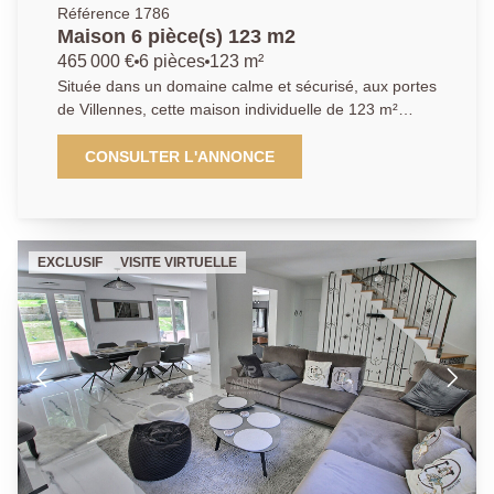
Référence 1786
Maison 6 pièce(s) 123 m2
465 000 €
6 pièces
123 m²
Située dans un domaine calme et sécurisé, aux portes
de Villennes, cette maison individuelle de 123 m²
construite en 1971 bénéficie d'un jardin arboré, sans
vis-à-vis et exposé plein sud. Au rez-de-chaussée,
CONSULTER L'ANNONCE
l'entrée ouvre sur un séjour lumineux avec cheminée,
prolongé par une terrasse et une piscine chauffée. La
cuisine, indépendante et équipée, communique
directement avec le garage qui comprend également
EXCLUSIF
VISITE VIRTUELLE
un espace buanderie. On trouve aussi une chambre,
une salle de bains, un WC séparé et plusieurs
rangements. À l'étage, un palier avec dressing mène
à trois chambres supplémentaires, une salle d'eau et
un second WC. La climatisation réversible assure un
bon confort à l'étage. L'ensemble, bien entretenu,
offre un cadre de vie paisible et verdoyant, parfait
pour une famille. Pour en savoir plus ou organiser une
visite, contactez l'Agence Principale au
01.39.70.77.77