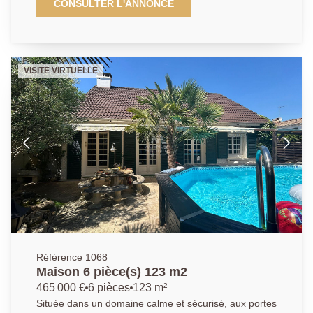
une entrée, un espace buanderie, rangements, une
CONSULTER L'ANNONCE
cuisine ouverte sur une salle à manger/ salon, wc
séparés, à l'étage, 3 chambres avec placards et une
salle d'eau, wc. LES ATOUTS : un joli jardin avec
terrasse, ainsi qu'un box double de 30m2 et un
VISITE VIRTUELLE
parking couvert. Pour plus de renseignements
n'hésitez pas à nous contacter, AGENCE PRINCIPALE
: 01.39.70.77.77
Référence 1068
Maison 6 pièce(s) 123 m2
465 000 €
6 pièces
123 m²
Située dans un domaine calme et sécurisé, aux portes