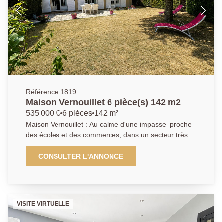
chambres très lumineuses ainsi qu'une salle de bain
avec WC. La chaudière a été remplacée il y a tout
juste 1 an À proximité : Écoles, gare des Clairières de
Verneuil, Base de Loisirs, Terrain de Pétanque, Centre
commercial du Maupas Ne manquez pas cette
opportunité rare ! Contactez-nous pour organiser une
visite et découvrir votre futur chez-vous !
01.39.70.77.77
Référence 1819
Maison Vernouillet 6 pièce(s) 142 m2
535 000 €
6 pièces
142 m²
Maison Vernouillet : Au calme d'une impasse, proche
des écoles et des commerces, dans un secteur très
recherché et FAMILIALE. Cette très belle maison
pleine de charme, vous offre une entrée cathédrale
CONSULTER L'ANNONCE
avec placard de rangement, un double séjour très
lumineux. Accès au jardin, sans vis-à-vis. Une cuisine
aménagée et équipée. Vous aurez la chance de
trouver une suite parentale en rez-de-chaussée. WC.
VISITE VIRTUELLE
À l'étage vous disposerez d'un grand palier, qui peut
vous servir de bureau, d'un espace de jeux pour les