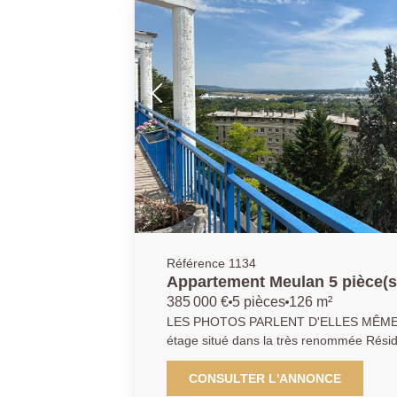
Référence 1134
Appartement Meulan 5 pièce(s
385 000 €
5 pièces
126 m²
LES PHOTOS PARLENT D'ELLES MÊMES
étage situé dans la très renommée Rési
Seule copropriété avec ascenseur privatif ! Volumes t
impressionnants de 126 m2 (3 chambres +
CONSULTER L'ANNONCE
m2 de terrasse exposée plein Sud avec vu