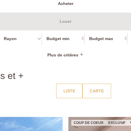
Acheter
Louer
€
€
Rayon
Plus de critères
s et +
LISTE
CARTE
COUP DE COEUR
EXCLUSIF