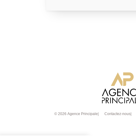
BIEN RARISSIME & VUE IMPRENABLE ! Ensemble a rénover
OPPORTUNITE et COUP DE COEUR ASSUR
s'impose!! Attention: Profil et dossier de financement vérifié avant
chaque visite.
© 2026 Agence Principale
Contactez-nous