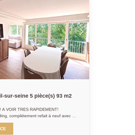
-sur-seine 5 pièce(s) 93 m2
 A VOIR TRES RAPIDEMENT!
ing, complétement refait à neuf avec de
effet WAOOUH est assuré dès l'entrée dans
NCE
 étage dans une