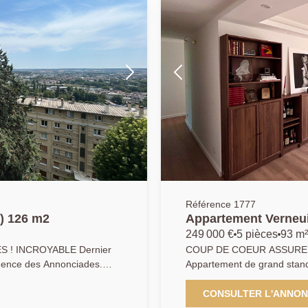
Référence 1777
) 126 m2
Appartement Verneuil
249 000 €
5 pièces
93 m²
 ! INCROYABLE Dernier
COUP DE COEUR ASSURE!
dence des Annonciades.
Appartement de grand stand
rès
très belles prestations. L'
 triple salon-séjour ) + 75
les lieux! Lumière incroyable, complétement traversant, volumes
CONSULTER L'ANNO
e sur la vallée de la Seine.
impressionnants, et vue imprenable. Ce dernier