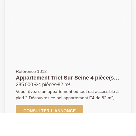
Référence 1812
Appartement Triel Sur Seine 4 pièce(s)
82 m2
285 000 €
4 pièces
82 m²
Vous rêvez d'un appartement où tout est accessible à
pied ? Découvrez ce bel appartement F4 de 82 m²,
idéalement situé au coeur de Triel-sur-Seine, dans
une petite copropriété de seulement 4 logements,
CONSULTER L'ANNONCE
offrant calme, intimité et faibles charges. Situé au 1er
et dernier étage, cet appartement séduit par sa
luminosité, ses volumes agréables et son agencement