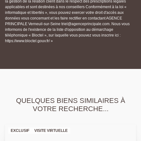
la gestion de la relation client dans le respect des prescriptions légales
applicables et sont destinées à nos conseillers Conformément à la loi «
informatique et libertés », vous pouvez exercer votre droit d'accès aux
données vous concernant et les faire rectifier en contactant AGENCE
PRINCIPALE Verneuil-sur-Seine triel@agenceprincipale.com. Nous vous
informons de l'existence de la liste d'opposition au démarchage
téléphonique « Bloctel », sur laquelle vous pouvez vous inscrire ici :
https://www.bloctel.gouv.fr/ »
QUELQUES BIENS SIMILAIRES À
VOTRE RECHERCHE...
EXCLUSIF
VISITE VIRTUELLE