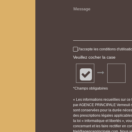
Message
J'accepte les conditions d'utilisa
Veuillez cocher la case
*Champs obligatoires
« Les informations recueillies sur ce
par AGENCE PRINCIPALE Verneuil-sur
sont conservées pour la durée nécessa
des prescriptions légales applicable
la loi « informatique et libertés », 
concernant et les faire rectifier e
triel@agenceprincipale.com. Nous vou