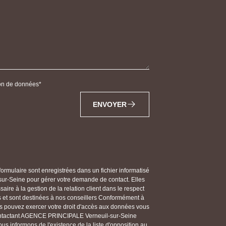
tion de données
ENVOYER
 formulaire sont enregistrées dans un fichier informatisé
-Seine pour gérer votre demande de contact. Elles
ire à la gestion de la relation client dans le respect
s et sont destinées à nos conseillers Conformément à
vous pouvez exercer votre droit d'accès aux données vous
n contactant AGENCE PRINCIPALE Verneuil-sur-Seine
s informons de l'existence de la liste d'opposition au