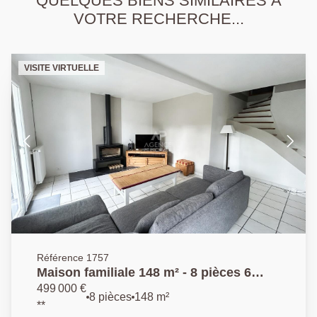
QUELQUES BIENS SIMILAIRES À
VOTRE RECHERCHE...
VISITE VIRTUELLE
Référence 1757
Maison familiale 148 m² - 8 pièces 6
chambres
499 000 €
8 pièces
148 m²
**