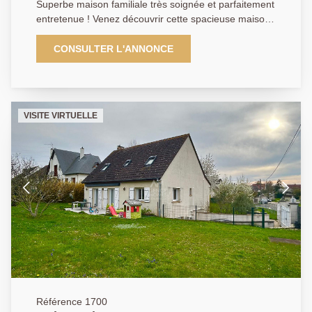
Superbe maison familiale très soignée et parfaitement
entretenue ! Venez découvrir cette spacieuse maison
de 148 m², située au calme, nichée sur un terrain de
480 m², sans vis-à-vis, offrant un cadre de vie idéal
CONSULTER L'ANNONCE
pour votre famille. Elle vous offre une entrée
accueillante donnant directement accès au séjour
double lumineux exposé plein sud, avec un espace
salle à manger et un salon agrémenté d'une
VISITE VIRTUELLE
cheminée. Trois grandes chambres, une cuisine
aménagée équipée, une salle de douche ainsi qu'un
WC indépendant viennent compléter le rez-de-
chaussée. A l'étage : Un palier dessert trois belles
chambres très lumineuses ainsi qu'une salle de bain
avec WC. La chaudière a été remplacée il y a tout
juste 1 an À proximité : Écoles, gare des Clairières de
Verneuil, Base de Loisirs, Terrain de Pétanque, Centre
commercial du Maupas Ne manquez pas cette
opportunité rare ! Contactez-nous pour organiser une
visite et découvrir votre futur chez-vous !
01.39.70.77.77
Référence 1700