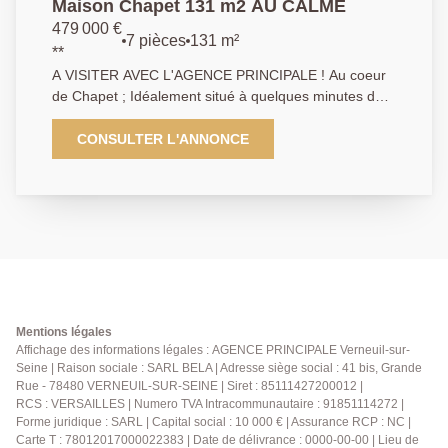
Maison Chapet 131 m2 AU CALME
479 000 €
7 pièces
131 m²
**
A VISITER AVEC L'AGENCE PRINCIPALE ! Au coeur
de Chapet ; Idéalement situé à quelques minutes des
accès routiers A13/A14, venez visiter cette maison de
131 m² édifiée sur sous-sol total. Au rez-de-chaussée,
CONSULTER L'ANNONCE
vous trouverez un grand double séjour, une cuisine
aménagée équipée, une chambre, une salle d'eau
ainsi qu'un WC séparé. A l'étage, un palier dessert 4
chambres distinctes, une salle de bains ainsi qu'un
WC séparé. En extérieur, venez profiter de cette jolie
terrasse donnant sur une parcelle de plus de 1 000
m² . Enfin, la maison bénéficie d'un chauffage central
par pompe à chaleur air/eau, d'une climatisation
réversible et d'un ballon d'eau chaude
Mentions légales
thermodynamique. Prix : 479 000 € FAI Ne laissez pas
Affichage des informations légales : AGENCE PRINCIPALE Verneuil-sur-
Seine | Raison sociale : SARL BELA | Adresse siège social : 41 bis, Grande
passer cette opportunité rare ! Contactez nous dès
Rue - 78480 VERNEUIL-SUR-SEINE | Siret : 85111427200012 |
maintenant pour organiser une visite et laissez vous
RCS : VERSAILLES | Numero TVA Intracommunautaire : 91851114272 |
séduire par cette jolie maison. Agence principale,
Forme juridique : SARL | Capital social : 10 000 € | Assurance RCP : NC |
01.39.70.77.77
Carte T : 78012017000022383 | Date de délivrance : 0000-00-00 | Lieu de