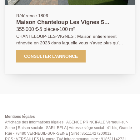
Référence 1806
Maison Chanteloup Les Vignes 5
pièce(s) 100 m2
355 000 €
5 pièces
100 m²
CHANTELOUP-LES-VIGNES : Maison entièrement
rénovée en 2023 dans laquelle vous n'avez plus qu'à
vous installer avec votre famille. A l'abri des regards,
idéalement située dans le village de Chanteloup les
CONSULTER L'ANNONCE
Vignes, elle vous propose en rez de chaussée pour
une vie de plain pied: _une cuisine équipée en
excellent état, _un beau salon/salle à manger, _une
suite (chambre avec sa salle d'eau), _un wc et une
buanderie. _A l'étage, le palier vous offre 3 chambres
et une belle salle de bains rénovée. _Belle cour
intimiste _ possibilité de stationner 2 véhicules
facilement. LES PLUS: Une dépendance idéal pour le
telé travail ou chambre d'amis, *DPE EN D
Mentions légales
*FENETRES DOUBLE VITRAGE PVC + VOLETS
Affichage des informations légales : AGENCE PRINCIPALE Verneuil-sur-
Seine | Raison sociale : SARL BELA | Adresse siège social : 41 bis, Grande
ROULANTS ELECTRIQUES *CHAUDIERE
Rue - 78480 VERNEUIL-SUR-SEINE | Siret : 85111427200012 |
ENTRETENUE *A 1 MINUTE A PIEDS DE L'ECOLE
RCS : VERSAILLES | Numero TVA Intracommunautaire : 91851114272 |