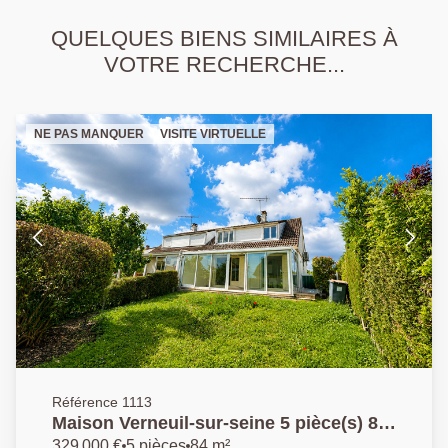
QUELQUES BIENS SIMILAIRES À
VOTRE RECHERCHE...
NE PAS MANQUER
VISITE VIRTUELLE
Référence 1113
Maison Verneuil-sur-seine 5 pièce(s) 83
m2
329 000 €
5 pièces
84 m²