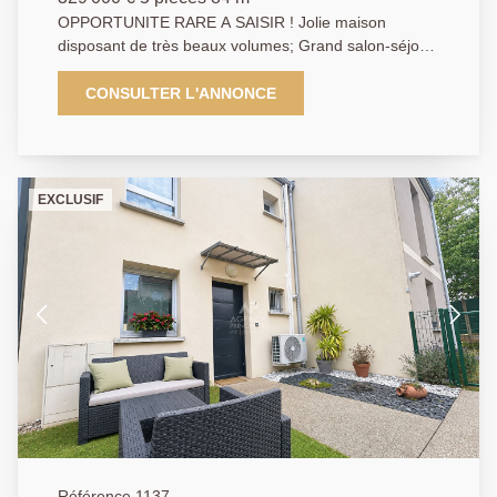
OPPORTUNITE RARE A SAISIR ! Jolie maison
disposant de très beaux volumes; Grand salon-séjour
traversant, et climatisé, agrémenté d'un spacieuse
véranda d'au moins 30 m2, une vraie pièce de vie
CONSULTER L'ANNONCE
supplémentaire et conviviale, ceci en toutes saisons.
Le véritable point fort de cette maison: Sa luminosité,
ceci, dès l'entrée dans les lieux. Vous disposerez en
rez-de-chaussée, d'une cuisine indépendante pouvant
EXCLUSIF
être ouverte sur le salon, d'un wc indépendant, ainsi
que de l'accès au sous-sol. Le + Cette maison est
édifiée sur un sous-sol total avec moultes rangements
et parking. A l'étage, 3 belles chambres avec placards
intégrés et grande salle de douche avec wc. Et
toujours cette luminosité impressionnante! Cette
maison est particulièrement bien conçue et habitable
de suite; A remettre tranquillement au goût du jour à
votre rythme (déco). Le jardin, clos, est très agréable,
sans aucun vis à vis et très au calme. Très jolie vue
dégagée de l'étage. Les propriétaires ont déjà fait
quelques travaux de confort, la plupart des fenêtres
ont été changées en PVC + Volet PVC + Porte
Référence 1137