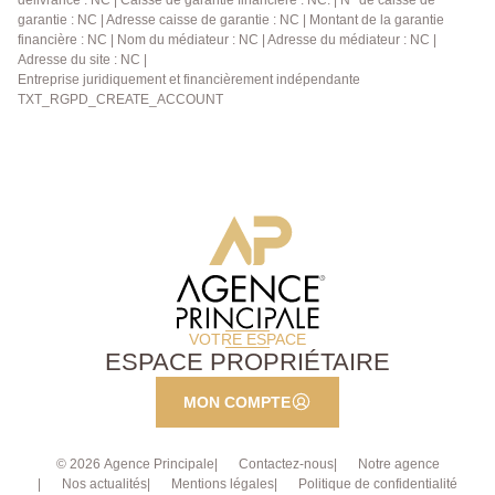
délivrance : NC | Caisse de garantie financière : NC. | N° de caisse de
propose 3 chambres toutes dotées de placards
garantie : NC | Adresse caisse de garantie : NC | Montant de la garantie
financière : NC | Nom du médiateur : NC | Adresse du médiateur : NC |
intégrés. Une salle de bains confortables et un WC
Adresse du site : NC |
indépendant. Les combles sont aménageables pour
Entreprise juridiquement et financièrement indépendante
une éventuelle 4ième chambre. Les + : -
TXT_RGPD_CREATE_ACCOUNT
CONTSRUCTION 2018, EXCELLENTE ISOLATION,
TRES PEU DE DEPENSES D'ENERGIE L'HIVER (DPE
B) - CLIMATISATION FONCTIONNELLE DANS
TOUTES LES PIECES - AUCUN TRAVAUX A
PREVOIR - BALLON THERMODYNAMIQUE - 2
PLACES DE PARKING DONT 1 PARKING C'est une
maison neuve de - de 10 ans, RARISSIME sur le
secteur ! Contactez VOTRE AGENCE PRINCIPALE
VOTRE ESPACE
ESPACE PROPRIÉTAIRE
MON COMPTE
© 2026 Agence Principale
Contactez-nous
Notre agence
Nos actualités
Mentions légales
Politique de confidentialité