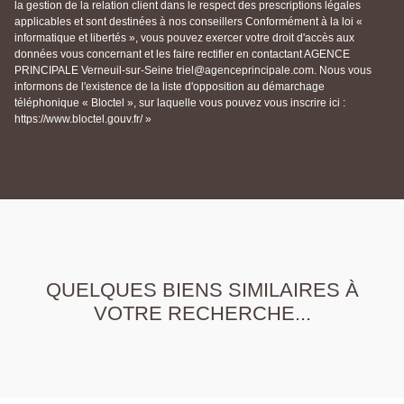
la gestion de la relation client dans le respect des prescriptions légales
applicables et sont destinées à nos conseillers Conformément à la loi «
informatique et libertés », vous pouvez exercer votre droit d'accès aux
données vous concernant et les faire rectifier en contactant AGENCE
PRINCIPALE Verneuil-sur-Seine triel@agenceprincipale.com. Nous vous
informons de l'existence de la liste d'opposition au démarchage
téléphonique « Bloctel », sur laquelle vous pouvez vous inscrire ici :
https://www.bloctel.gouv.fr/ »
QUELQUES BIENS SIMILAIRES À
VOTRE RECHERCHE...